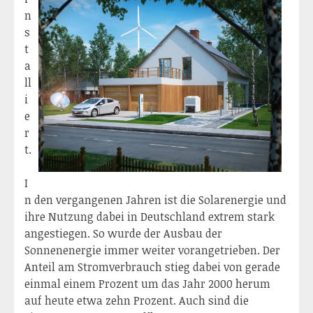
n
s
t
a
ll
i
e
r
t.
I
n den vergangenen Jahren ist die Solarenergie und
ihre Nutzung dabei in Deutschland extrem stark
angestiegen. So wurde der Ausbau der
Sonnenenergie immer weiter vorangetrieben. Der
Anteil am Stromverbrauch stieg dabei von gerade
einmal einem Prozent um das Jahr 2000 herum
auf heute etwa zehn Prozent. Auch sind die