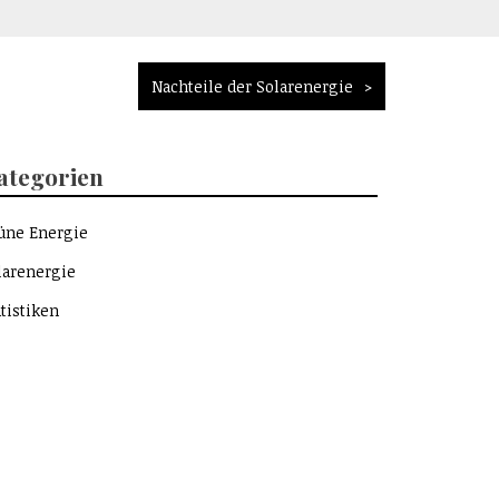
Nachteile der Solarenergie
ategorien
üne Energie
larenergie
atistiken